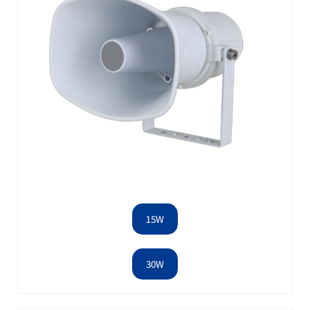
15W
30W