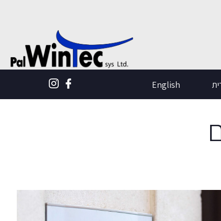
ית
English
ם