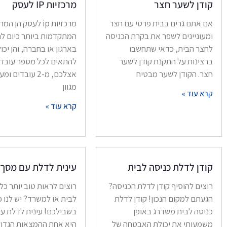
קודן לשער חצר
מרכזיות IP לעסק
אם אתם גרים בבית פרטי עם חצר
מרכזיות ip לעסק הן ה
ומעוניינים לשפר את בקרת הכניסה
המתקדמות ביותר כיום ל
לחצר הבית, כדאי שתחשבו
בארגון או בחברה, והן יכו
ברצינות על התקנת קודן לשער
להתאים לכל מספר עובדי
חצר. הקודן לשער מבטיח
אצלכם, מ-2 עובדים
מגוון
קרא עוד »
קרא עוד »
קודן לדלת כניסה לבית
עינית לדלת עם מסך
רוצים להוסיף קודן לדלת הכניסה?
רוצים לראות טוב יותר כל
הגעתם למקום הנכון! קודן לדלת
לבית או למשרד? יש לנו פ
כניסה לבית משדרג באופן
בשבילכם! עינית לדלת ע
משמעותי את יכולת האבטחה של
היא אחת ההמצאות הגדול