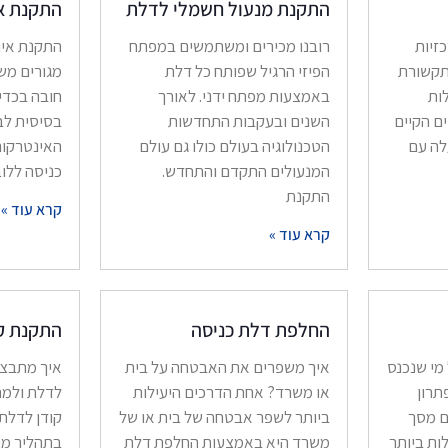
התקנת מנעול חשמלי לדלת
התקנת אי
מרכזיות
רובנו מכירים ומשתמשים במפתח
התקנת אינט
תקשורת
הפיזי הרגיל שפותח כל דלת
מגורים משו
לות
באמצעות מפתח ידני. לאורך
חובה בכדי
ם הקיים
השנים ובעקבות התחדשות
בסיסית לב
 ומעלה עם
הטכנולוגיה בעולם כולו גם עולם
האינטרקום
המנעולים התקדם והתחדש.
כניסה ללוב
התקנת
קרא עוד »
קרא עוד »
החלפת דלת כניסה
התקנת קו
 מי שנכנס
איך משפרים את האבטחה על בית
איך מתבצע
תרון
או משרד? אחת הדרכים היעילות
לדלת ולמ
ם מסך
ביותר לשפר אבטחה של בית או של
קודן לדלת
ות ביותר
משרד היא באמצעות החלפת דלת
בתהליך מה