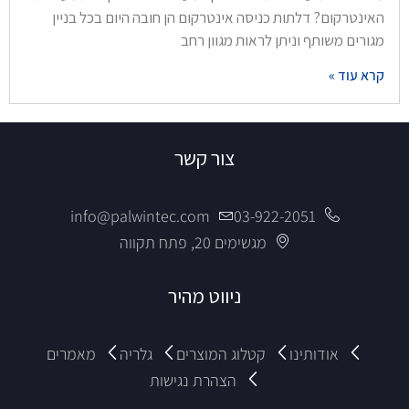
האינטרקום? דלתות כניסה אינטרקום הן חובה היום בכל בניין
מגורים משותף וניתן לראות מגוון רחב
קרא עוד »
צור קשר
info@palwintec.com
03-922-2051
מגשימים 20, פתח תקווה
ניווט מהיר
אודותינו
קטלוג המוצרים
גלריה
מאמרים
הצהרת נגישות