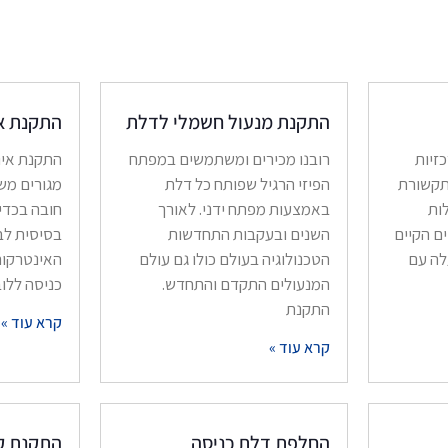
התקנת מנעול חשמלי לדלת
התקנת אי
מרכזיות
רובנו מכירים ומשתמשים במפתח
התקנת אינט
תקשורת
הפיזי הרגיל שפותח כל דלת
מגורים משו
לות
באמצעות מפתח ידני. לאורך
חובה בכדי
ם הקיים
השנים ובעקבות התחדשות
בסיסית לב
 ומעלה עם
הטכנולוגיה בעולם כולו גם עולם
האינטרקום
המנעולים התקדם והתחדש.
כניסה ללוב
התקנת
קרא עוד »
קרא עוד »
החלפת דלת כניסה
התקנת קו