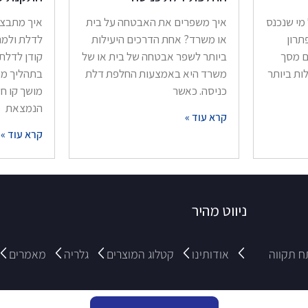
 מי שנכנס
איך משפרים את האבטחה על בית
איך מתבצע
תרון
או משרד? אחת הדרכים היעילות
לדלת ולמ
ם מסך
ביותר לשפר אבטחה של בית או של
קודן לדלת
ות ביותר
משרד היא באמצעות החלפת דלת
בתהליך מה
כניסה. כאשר
מושך קו ח
הנמצאת
קרא עוד »
קרא עוד »
ניווט מהיר
אודותינו
קטלוג המוצרים
גלריה
מאמרים