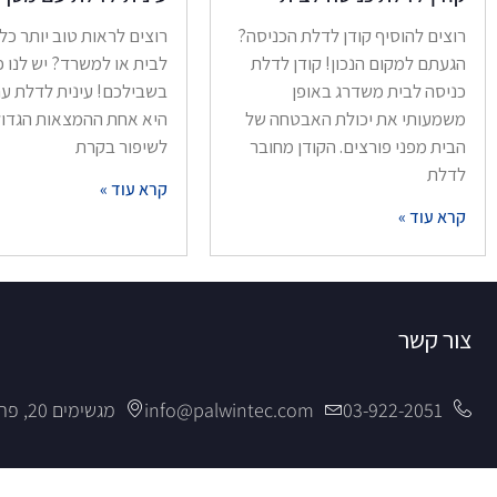
רוצים להוסיף קודן לדלת הכניסה?
רוצים לראות טוב יותר כל
הגעתם למקום הנכון! קודן לדלת
לבית או למשרד? יש לנו פ
כניסה לבית משדרג באופן
בשבילכם! עינית לדלת ע
משמעותי את יכולת האבטחה של
היא אחת ההמצאות הגדול
הבית מפני פורצים. הקודן מחובר
לשיפור בקרת
לדלת
קרא עוד »
קרא עוד »
צור קשר
03-922-2051
info@palwintec.com
מגשימים 20, פתח תקווה