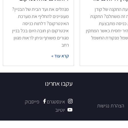
ת התקנה של קודן
מנהלים את ועד הבית של הבניין?
ה זה משתלם? התקנת
מעוניינים להחליף את מערכת
 כניסה מתבצעת
האינטרקום? דלתות כניסה
יר יחסית כאשר המתקין
אינטרקום הן חובה היום בכל בניין
שמל מנקודת החשמל
מגורים משותף וניתן לראות מגוון
רחב
קרא עוד »
עקבו אחרינו
אינסטגרם
פייסבוק
הצהרת נגישות
יוטיוב