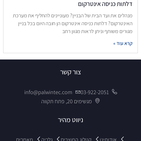
דלתות כניסה אינטרקום
מנהלים את ועד הבית של הבניין? מעוניינים להחליף את מערכת
האינטרקום? דלתות כניסה אינטרקום הן חובה היום בכל בניין
מגורים משותף וניתן לראות מגוון רחב
קרא עוד »
צור קשר
info@palwintec.com
03-922-2051
מגשימים 20, פתח תקווה
ניווט מהיר
אודותינו
קטלוג המוצרים
גלריה
מאמרים