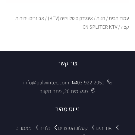
עמוד הבית
/
חנות
/
אינטרקום טלוויזיה (KTV)
/
אביזרים ויחידות
קצה
/ CN SPLITER KTV
צור קשר
info@palwintec.com
03-922-2051
מגשימים 20, פתח תקווה
ניווט מהיר
אודותינו
קטלוג המוצרים
גלריה
מאמרים