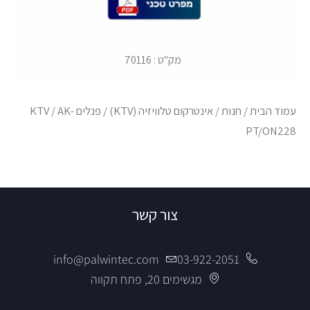
מק"ט : 70116
עמוד הבית
/
חנות
/
אינטרקום טלוויזיה (KTV)
/
פנלים KTV
/ AK-
PT/ON228
צור קשר
info@palwintec.com
03-922-2051
מגשימים 20, פתח תקווה