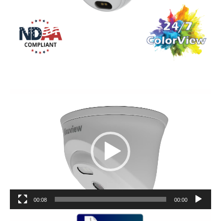
נגן
וידאו
00:08
00:00