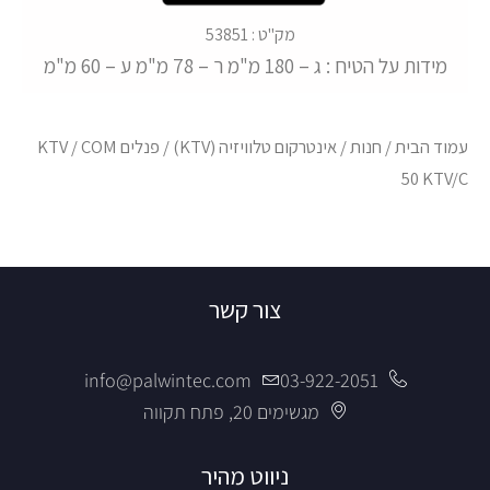
מק"ט : 53851
מידות על הטיח : ג – 180 מ"מ ר – 78 מ"מ ע – 60 מ"מ
עמוד הבית
/
חנות
/
אינטרקום טלוויזיה (KTV)
/
פנלים KTV
/ COM
50 KTV/C
צור קשר
info@palwintec.com
03-922-2051
מגשימים 20, פתח תקווה
ניווט מהיר