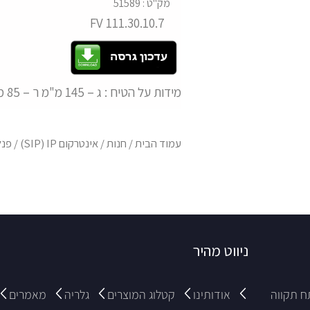
מק"ט : 51589
FV 111.30.10.7
מידות על הטיח : ג – 145 מ"מ ר – 85 מ"מ ע – 28 מ"מ
עמוד הבית
/
חנות
/
אינטרקום SIP) IP)
/
פנל
ניווט מהיר
אודותינו
קטלוג המוצרים
גלריה
מאמרים