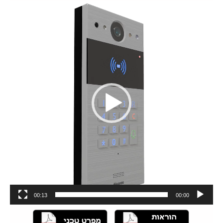
נגן
וידאו
00:13
00:00