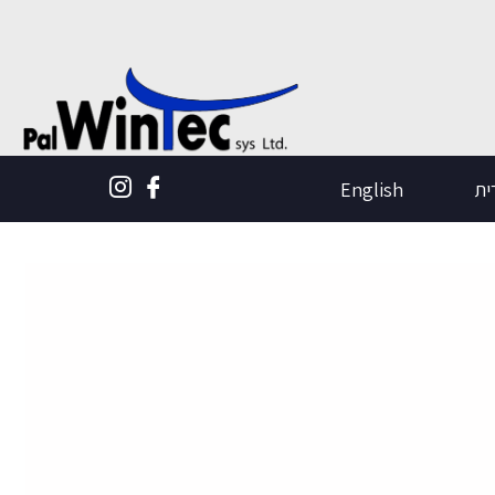
ית
English