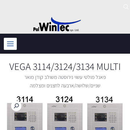
ילוג
תוכן
VEGA 3114/3124/3134 MULTI
פאנל מולטי עשוי נירוסטה משולב קודן מואר
שניים/שלושה/ארבעה לחצנים ומצלמה