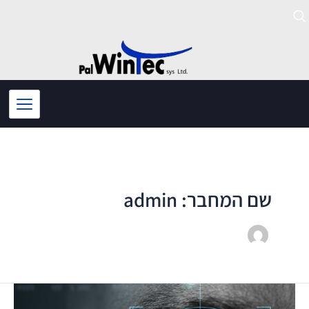
ילוג
תוכן
שם המחבר: admin
קודן